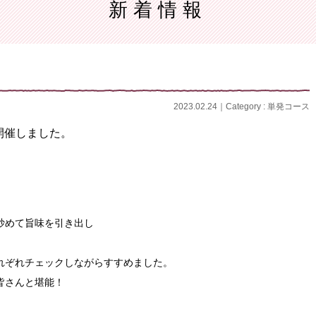
新着情報
レンジメント
理
定番料理コース
テーブルコーディネート
イタリア料理
手編
機械編
和食料理
2023.02.24｜Category :
単発コース
開催しました。
炒めて旨味を引き出し
れぞれチェックしながらすすめました。
皆さんと堪能！