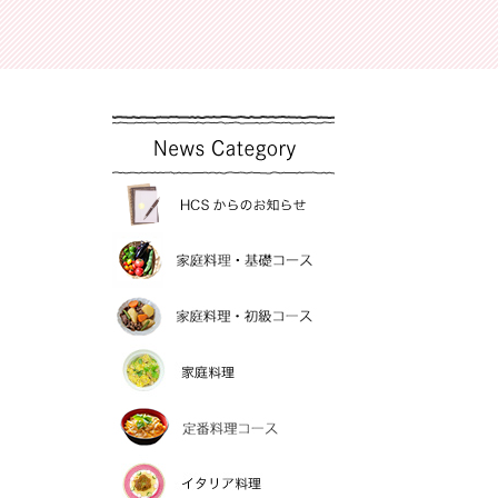
洋裁
お魚料理教室
和裁
薬膳料理・薬膳茶
手編バック
お菓子教室
短期手
新着情報
HCSからのお知らせ
家庭料理・基礎コー
家庭料理・初級コー
家庭料理
定番料理コース
イタリア料理