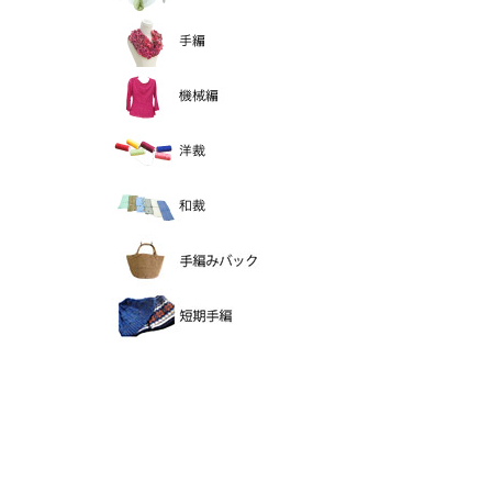
手編
機械編
洋裁
和裁
手編バック
短期手編