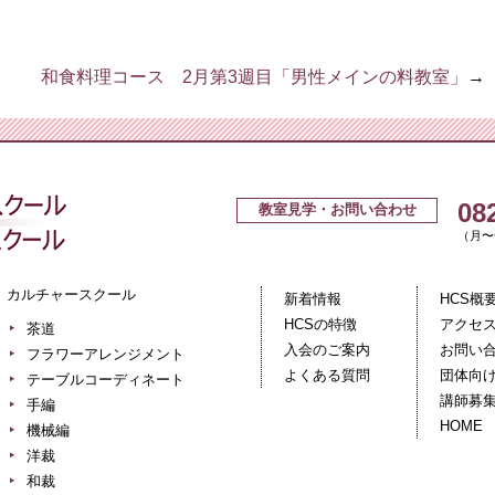
和食料理コース 2月第3週目「男性メインの料教室」
→
広島クッキングスクール＋カルチ
08
教室見学・お問い合わせ
（月〜金
カルチャースクール
新着情報
HCS概
HCSの特徴
アクセ
茶道
入会のご案内
お問い
フラワーアレンジメント
よくある質問
団体向
テーブルコーディネート
講師募
手編
HOME
機械編
洋裁
和裁