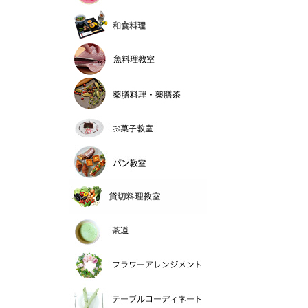
和食料理
魚料理教室
薬膳料理
お菓子教室
パン教室
貸切料理教室
>茶道
フラワーアレンジメ
テーブルコーディネ