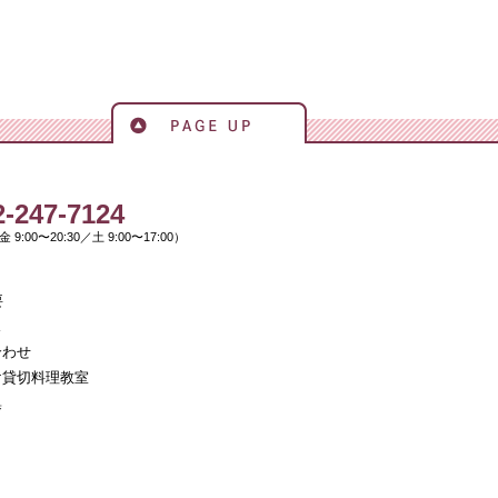
ページの先頭へ戻る
ャースクール
2-247-7124
 9:00〜20:30／土 9:00〜17:00）
要
ス
合わせ
け貸切料理教室
集