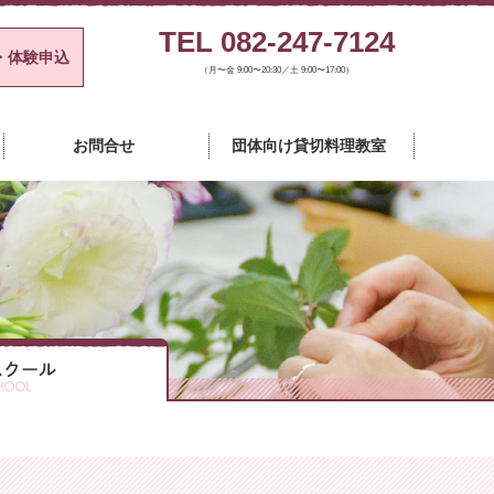
TEL 082-247-7124
・体験申込
（月〜金 9:00〜20:30／土 9:00〜17:00）
チャースクール
お問合せ
団体向け貸切料理教室
カルチャースクール
カルチャースクール
カルチャースクール