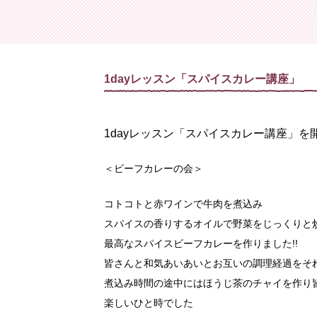
家庭料理・基礎コース
茶道
家庭料理・初級コース
フラワーア
家庭料
1dayレッスン「スパイスカレー講座」
1dayレッスン「スパイスカレー講座」を
＜ビーフカレーの会＞
コトコトと赤ワインで牛肉を煮込み
スパイスの香りするオイルで野菜をじっくりと
最高なスパイスビーフカレーを作りました!!
皆さんと和気あいあいとお互いの調理経過をそ
煮込み時間の途中にはほうじ茶のチャイを作り
楽しいひと時でした