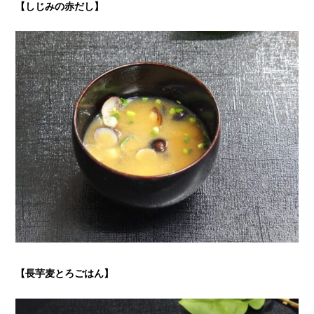
【しじみの赤だし
】
【長芋麦とろごはん
】