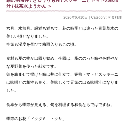
鯵の南蛮丼 / きゅうりもみ / ズッキーニとトマトの味噌
汁 / 抹茶水ようかん ＞
2026年6月10日｜Category :
和食料理
六月、水無月。緑満ち満ちて、花の時季とは違った青葉草木の
美しい頃となりました。
空気も湿度を帯びて梅雨入りもこの頃。
食材も夏の物が出回り始め、今回は、脂ののった鯵や色鮮やか
な夏野菜を使った献立です。
卵を絡ませて揚げた鯵は丼に仕立て、完熟トマトとズッキーニ
は味噌との相性も良く、美味しくて元気の出る味噌汁になりま
した。
食卓から季節が見える、旬を料理する和食ならではですね。
季節のお花「ドクダミ トクサ」