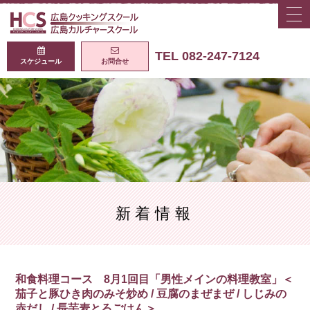
togg
navi
広島クッキング
TEL 082-247-7124
スケジュール
お問合せ
新着情報
和食料理コース 8月1回目「男性メインの料理教室」＜
茄子と豚ひき肉のみそ炒め / 豆腐のまぜまぜ / しじみの
赤だし / 長芋麦とろごはん＞