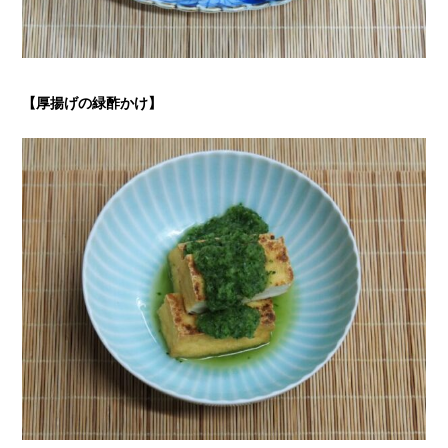
【厚揚げの緑酢かけ
】