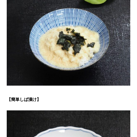
【簡単しば漬け
】