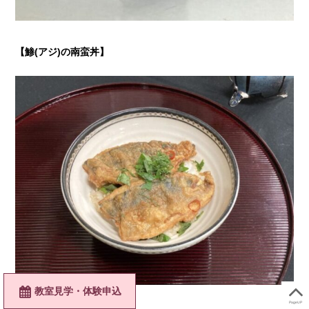
【鯵(アジ)の南蛮丼】
教室見学・体験申込
PageUP