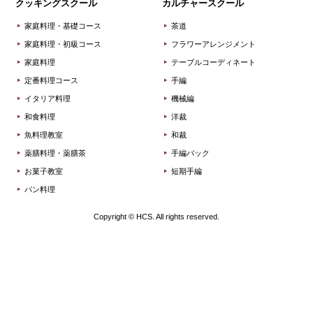
クッキングスクール
カルチャースクール
家庭料理・基礎コース
茶道
家庭料理・初級コース
フラワーアレンジメント
家庭料理
テーブルコーディネート
定番料理コース
手編
イタリア料理
機械編
和食料理
洋裁
魚料理教室
和裁
薬膳料理・薬膳茶
手編バック
お菓子教室
短期手編
パン料理
Copyright © HCS. All rights reserved.