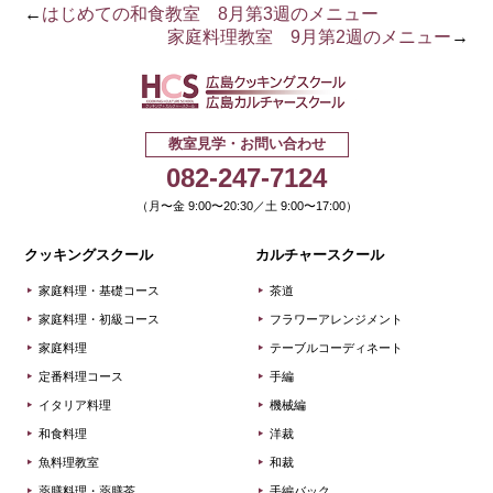
←
はじめての和食教室 8月第3週のメニュー
家庭料理教室 9月第2週のメニュー
→
広島クッキ
教室見学・お問い合わせ
082-247-7124
（月〜金 9:00〜20:30／土 9:00〜17:00）
クッキングスクール
カルチャースクール
家庭料理・基礎コース
茶道
家庭料理・初級コース
フラワーアレンジメント
家庭料理
テーブルコーディネート
定番料理コース
手編
イタリア料理
機械編
和食料理
洋裁
魚料理教室
和裁
薬膳料理・薬膳茶
手編バック