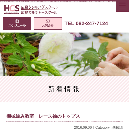
togg
navi
広島クッキング
TEL 082-247-7124
スケジュール
お問合せ
新着情報
機械編み教室 レース袖のトップス
2016.09.06｜Category :
機械編