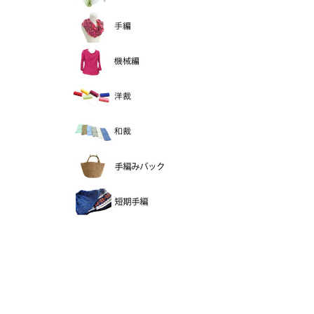
手編
機械編
洋裁
和裁
手編バック
短期手編