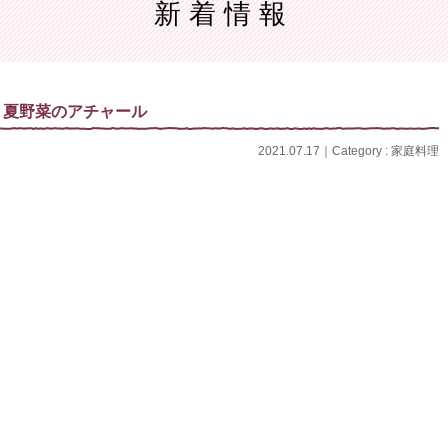
新着情報
レンジメント
理
定番料理コース
テーブルコーディネート
イタリア料理
手編
機械編
和食料理
 夏野菜のアチャール
2021.07.17｜Category :
家庭料理