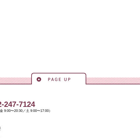
ページの先頭へ戻る
ャースクール
2-247-7124
 9:00〜20:30／土 9:00〜17:00）
要
ス