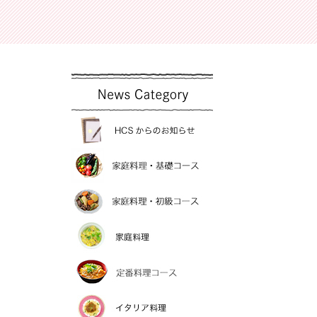
洋裁
お魚料理教室
和裁
薬膳料理・薬膳茶
手編バック
お菓子教室
短期手
新着情報
HCSからのお知らせ
家庭料理・基礎コー
家庭料理・初級コー
家庭料理
定番料理コース
イタリア料理