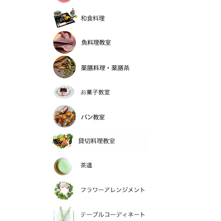
和食料理
魚料理教室
薬膳料理
お菓子教室
パン教室
貸切料理教室
>茶道
フラワーアレンジメ
テーブルコーディネ