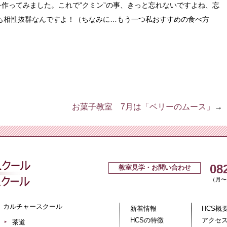
作ってみました。これで”クミン”の事、きっと忘れないですよね、忘
ーとも相性抜群なんですよ！（ちなみに…もう一つ私おすすめの食べ方
お菓子教室 7月は「ベリーのムース」
→
広島クッキングスクール＋カルチ
08
教室見学・お問い合わせ
（月〜金
カルチャースクール
新着情報
HCS概
HCSの特徴
アクセ
茶道