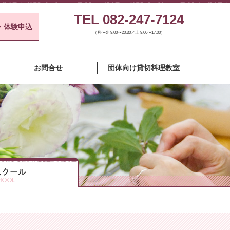
TEL 082-247-7124
・体験申込
（月〜金 9:00〜20:30／土 9:00〜17:00）
チャースクール
お問合せ
団体向け貸切料理教室
カルチャースクール
カルチャースクール
カルチャースクール