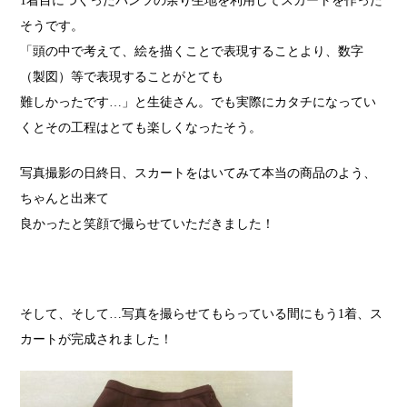
1
着目につくったパンツの余り生地を利用して
スカートを作った
そうです。
「頭の中で考えて、絵を描くことで
表現することより、数字
（製図）等で
表現することがとても
難しかったです…」と
生徒さん。でも実際にカタチになってい
くと
その工程はとても楽しくなったそう。
写真撮影の日終日、スカートをはいてみて
本当の商品のよう、
ちゃんと出来て
良かったと
笑顔で撮らせていただきました！
そして、そして…
写真を撮らせてもらっている間に
もう
1
着、ス
カートが完成されました！