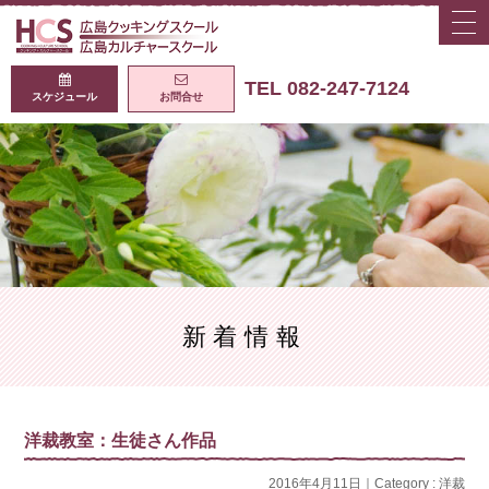
togg
navi
広島クッキング
TEL 082-247-7124
スケジュール
お問合せ
新着情報
洋裁教室：生徒さん作品
2016年4月11日｜Category :
洋裁