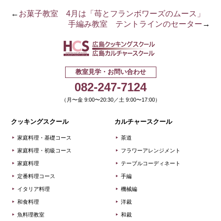
←
お菓子教室 4月は「苺とフランボワーズのムース」
手編み教室 テントラインのセーター
→
広島クッキ
教室見学・お問い合わせ
082-247-7124
（月〜金 9:00〜20:30／土 9:00〜17:00）
クッキングスクール
カルチャースクール
家庭料理・基礎コース
茶道
家庭料理・初級コース
フラワーアレンジメント
家庭料理
テーブルコーディネート
定番料理コース
手編
イタリア料理
機械編
和食料理
洋裁
魚料理教室
和裁