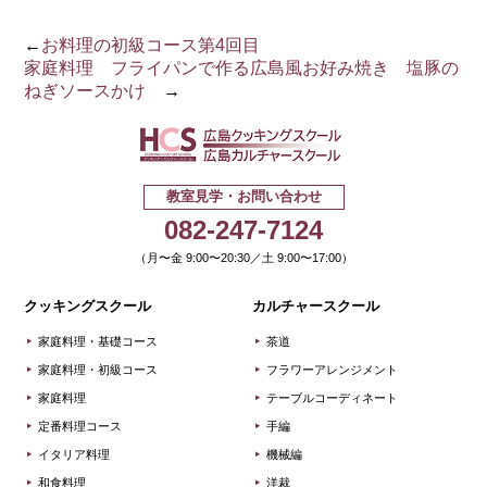
←
お料理の初級コース第4回目
家庭料理 フライパンで作る広島風お好み焼き 塩豚の
ねぎソースかけ
→
広島クッキ
教室見学・お問い合わせ
082-247-7124
（月〜金 9:00〜20:30／土 9:00〜17:00）
クッキングスクール
カルチャースクール
家庭料理・基礎コース
茶道
家庭料理・初級コース
フラワーアレンジメント
家庭料理
テーブルコーディネート
定番料理コース
手編
イタリア料理
機械編
和食料理
洋裁