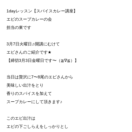
1day
レッスン【スパイスカレー講座】
エビのスープカレーの会
担当の東です
3
月
7
日火曜日
♫
開講にむけて
エビさんのご紹介です
★
【締切
3
月
3
日金曜日です〜（
≧
∇
≦
）】
当日は贅沢に
7
〜
8
尾のエビさんから
美味しい出汁をとり
香りのスパイスを加えて
スープカレーにして頂きます
♪
このエビ出汁は
エビの下ごしらえをしっかりとし