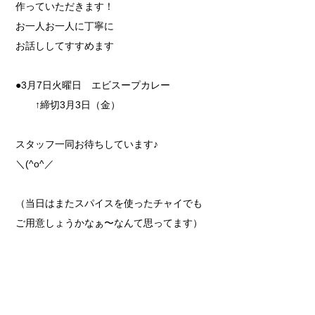
作っていただきます！
お一人お一人に丁寧に
お話ししてすすめます
●3
月
7
日火曜日 エビスープカレー
↑
締切
3
月
3
日（金）
スタッフ一同お待ちしています
♪
＼
(^o^
／
（当日はまたスパイスを使ったチャイでも
ご用意しょうかなぁ〜なんて思ってます）