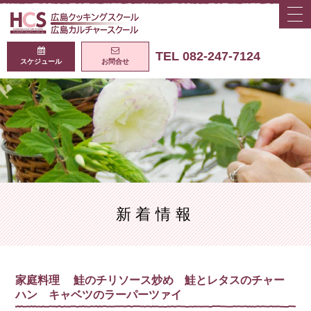
togg
navi
広島クッキング
TEL 082-247-7124
スケジュール
お問合せ
新着情報
家庭料理 鮭のチリソース炒め 鮭とレタスのチャー
ハン キャベツのラーパーツァイ