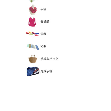
手編
機械編
洋裁
和裁
手編バック
短期手編