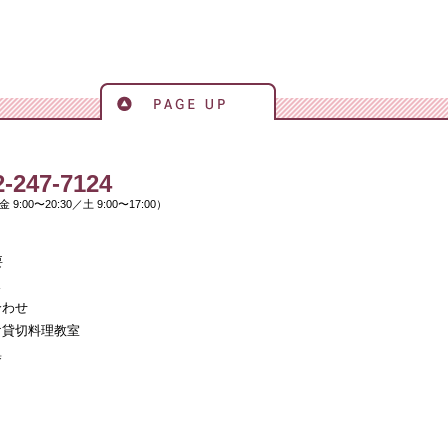
ページの先頭へ戻る
ャースクール
2-247-7124
 9:00〜20:30／土 9:00〜17:00）
要
ス
合わせ
け貸切料理教室
集