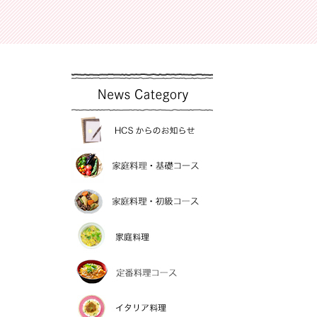
洋裁
お魚料理教室
和裁
薬膳料理・薬膳茶
手編バック
お菓子教室
短期手
新着情報
HCSからのお知らせ
家庭料理・基礎コー
家庭料理・初級コー
家庭料理
定番料理コース
イタリア料理