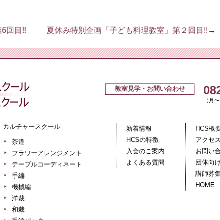
回目!!
夏休み特別企画「子ども料理教室」第２回目!!
→
広島クッキングスクール＋カルチ
08
教室見学・お問い合わせ
（月〜金
カルチャースクール
新着情報
HCS概
HCSの特徴
アクセ
茶道
入会のご案内
お問い
フラワーアレンジメント
よくある質問
団体向
テーブルコーディネート
講師募
手編
HOME
機械編
洋裁
和裁