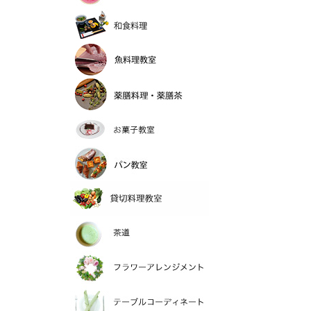
和食料理
魚料理教室
薬膳料理
お菓子教室
パン教室
貸切料理教室
>茶道
フラワーアレンジメ
テーブルコーディネ