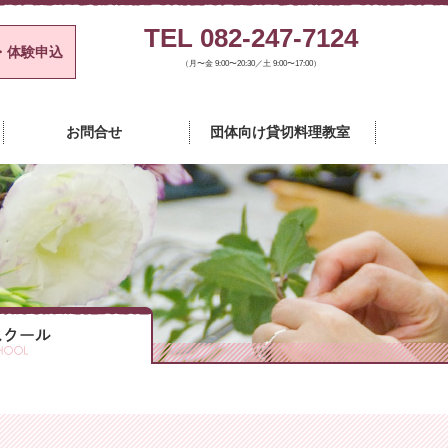
TEL 082-247-7124
・体験申込
（月〜金 9:00〜20:30／土 9:00〜17:00）
チャースクール
お問合せ
団体向け貸切料理教室
カルチャースクール
カルチャースクール
カルチャースクール