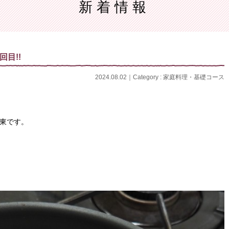
新着情報
レンジメント
理
定番料理コース
テーブルコーディネート
イタリア料理
手編
機械編
和食料理
目!!
2024.08.02｜Category :
家庭料理・基礎コース
の東です。