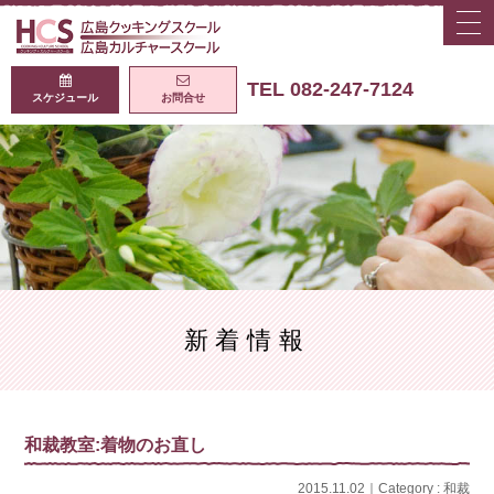
togg
navi
広島クッキング
TEL 082-247-7124
スケジュール
お問合せ
新着情報
和裁教室:着物のお直し
2015.11.02｜Category :
和裁