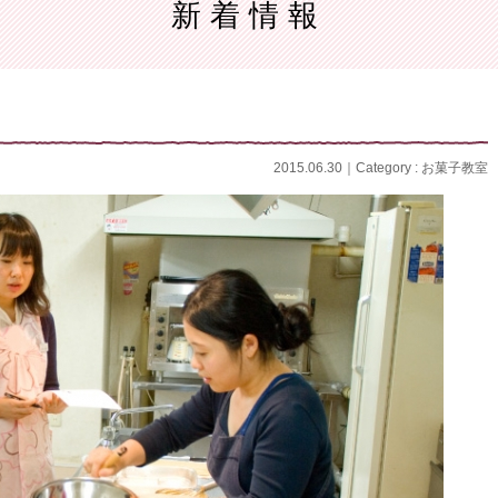
新着情報
レンジメント
理
定番料理コース
テーブルコーディネート
イタリア料理
手編
機械編
和食料理
2015.06.30｜Category :
お菓子教室