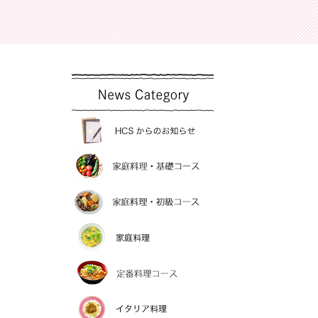
洋裁
お魚料理教室
和裁
薬膳料理・薬膳茶
手編バック
お菓子教室
短期手
新着情報
HCSからのお知らせ
家庭料理・基礎コー
家庭料理・初級コー
家庭料理
定番料理コース
イタリア料理