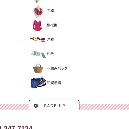
手編
機械編
洋裁
和裁
手編バック
短期手編
ページの先頭へ戻る
ャースクール
2-247-7124