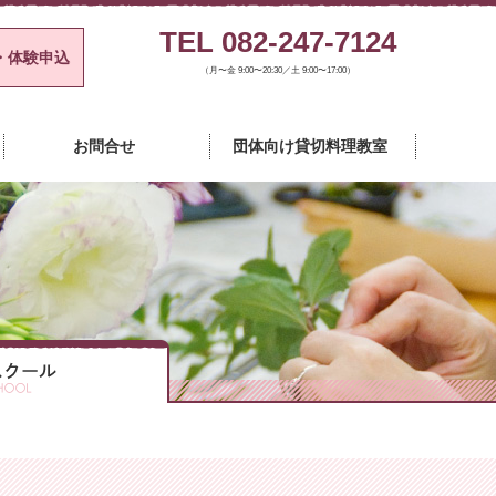
TEL 082-247-7124
・体験申込
（月〜金 9:00〜20:30／土 9:00〜17:00）
チャースクール
お問合せ
団体向け貸切料理教室
カルチャースクール
カルチャースクール
カルチャースクール