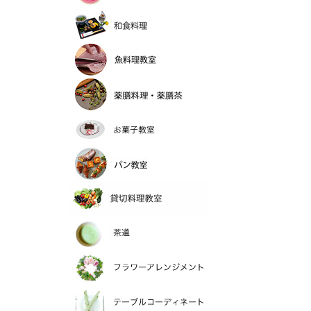
和食料理
魚料理教室
薬膳料理
お菓子教室
パン教室
貸切料理教室
>茶道
フラワーアレンジメ
テーブルコーディネ