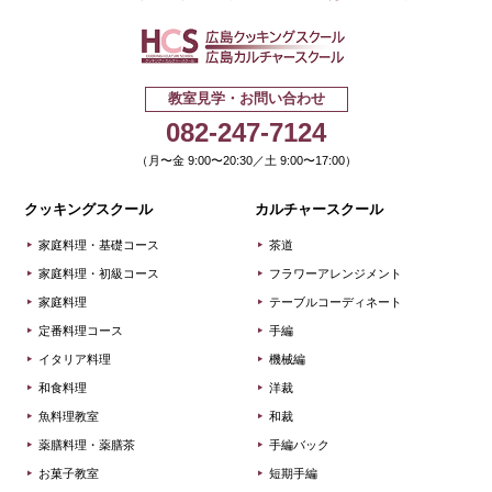
広島クッキ
教室見学・お問い合わせ
082-247-7124
（月〜金 9:00〜20:30／土 9:00〜17:00）
クッキングスクール
カルチャースクール
家庭料理・基礎コース
茶道
家庭料理・初級コース
フラワーアレンジメント
家庭料理
テーブルコーディネート
定番料理コース
手編
イタリア料理
機械編
和食料理
洋裁
魚料理教室
和裁
薬膳料理・薬膳茶
手編バック
お菓子教室
短期手編