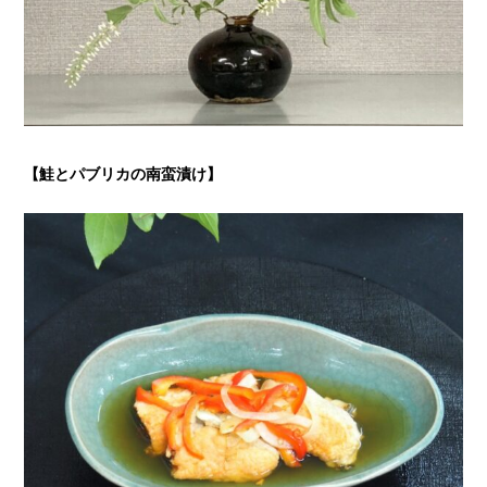
【鮭とパブリカの南蛮漬け】