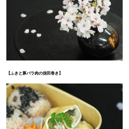
【ふきと豚バラ肉の信田巻き】