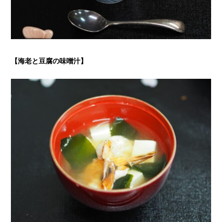
【海老と豆腐の味噌汁
】