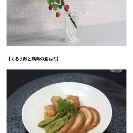
【くるま麩と鶏肉の煮もの】