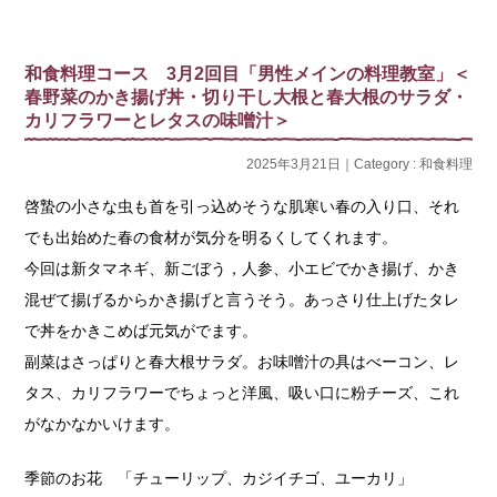
和食料理コース 3月2回目「男性メインの料理教室」＜
春野菜のかき揚げ丼・切り干し大根と春大根のサラダ・
カリフラワーとレタスの味噌汁＞
2025年3月21日｜Category :
和食料理
啓蟄の小さな虫も首を引っ込めそうな肌寒い春の入り口、それ
でも出始めた春の食材が気分を明るくしてくれます。
今回は新タマネギ、新ごぼう，人参、小エビでかき揚げ、かき
混ぜて揚げるからかき揚げと言うそう。あっさり仕上げたタレ
で丼をかきこめば元気がでます。
副菜はさっぱりと春大根サラダ。お味噌汁の具はべーコン、レ
タス、カリフラワーでちょっと洋風、吸い口に粉チーズ、これ
がなかなかいけます。
季節のお花 「チューリップ、カジイチゴ、ユーカリ」