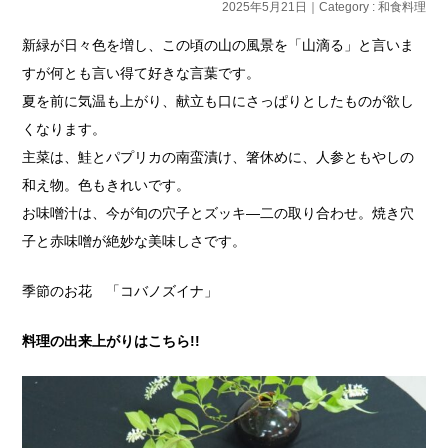
2025年5月21日｜Category :
和食料理
新緑が日々色を増し、この頃の山の風景を「山滴る」と言いま
すが何とも言い得て好きな言葉です。
夏を前に気温も上がり、献立も口にさっぱりとしたものが欲し
くなります。
主菜は、鮭とパプリカの南蛮漬け、箸休めに、人参ともやしの
和え物。色もきれいです。
お味噌汁は、今が旬の穴子とズッキ―二の取り合わせ。焼き穴
子と赤味噌が絶妙な美味しさです。
季節のお花 「コバノズイナ」
料理の出来上がりはこちら!!