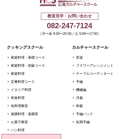
広島クッキ
教室見学・お問い合わせ
082-247-7124
（月〜金 9:00〜20:30／土 9:00〜17:00）
クッキングスクール
カルチャースクール
家庭料理・基礎コース
茶道
家庭料理・初級コース
フラワーアレンジメント
家庭料理
テーブルコーディネート
定番料理コース
手編
イタリア料理
機械編
和食料理
洋裁
魚料理教室
和裁
薬膳料理・薬膳茶
手編バック
お菓子教室
短期手編
パン料理