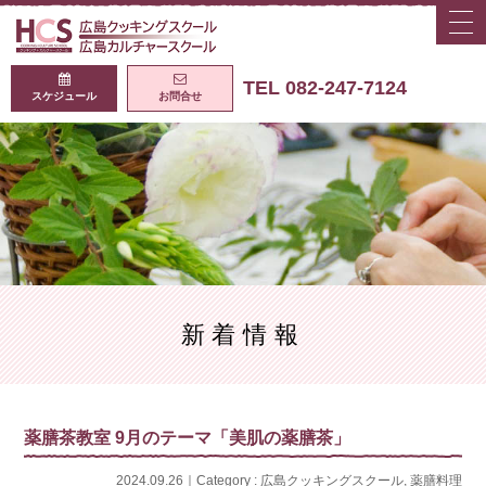
togg
navi
広島クッキング
TEL 082-247-7124
スケジュール
お問合せ
新着情報
薬膳茶教室 9月のテーマ「美肌の薬膳茶」
2024.09.26｜Category :
広島クッキングスクール
,
薬膳料理