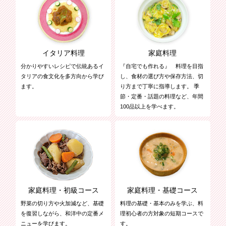
イタリア料理
家庭料理
分かりやすいレシピで伝統あるイ
『自宅でも作れる』 料理を目指
タリアの食文化を多方向から学び
し、食材の選び方や保存方法、切
ます。
り方まで丁寧に指導します。 季
節・定番・話題の料理など、年間
100品以上を学べます。
家庭料理・初級コース
家庭料理・基礎コース
野菜の切り方や火加減など、基礎
料理の基礎・基本のみを学ぶ、料
を復習しながら、和洋中の定番メ
理初心者の方対象の短期コースで
ニューを学びます。
す。