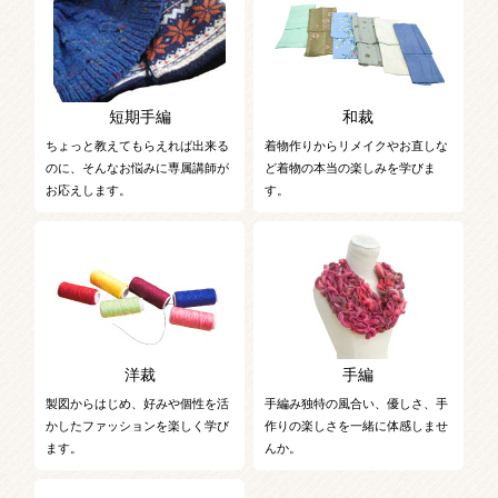
短期手編
和裁
ちょっと教えてもらえれば出来る
着物作りからリメイクやお直しな
のに、そんなお悩みに専属講師が
ど着物の本当の楽しみを学びま
お応えします。
す。
洋裁
手編
製図からはじめ、好みや個性を活
手編み独特の風合い、優しさ、手
かしたファッションを楽しく学び
作りの楽しさを一緒に体感しませ
ます。
んか。