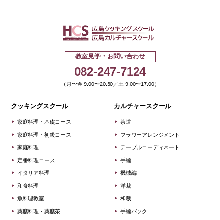
広島クッキ
教室見学・お問い合わせ
082-247-7124
（月〜金 9:00〜20:30／土 9:00〜17:00）
クッキングスクール
カルチャースクール
家庭料理・基礎コース
茶道
家庭料理・初級コース
フラワーアレンジメント
家庭料理
テーブルコーディネート
定番料理コース
手編
イタリア料理
機械編
和食料理
洋裁
魚料理教室
和裁
薬膳料理・薬膳茶
手編バック