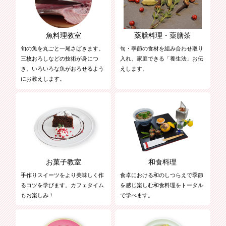
魚料理教室
薬膳料理・薬膳茶
旬の魚を丸ごと一尾さばきます。
旬・季節の食材を組み合わせ取り
三枚おろしなどの技術が身につ
入れ、家庭できる「養生法」お伝
き、いろいろな魚がおろせるよう
えします。
にお教えします。
お菓子教室
和食料理
手作りスイーツをより美味しく作
食卓における和のしつらえで季節
るコツを学びます。カフェタイム
を感じ楽しむ和食料理をトータル
もお楽しみ！
で学べます。