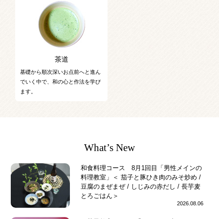
茶道
基礎から順次深いお点前へと進ん
でいく中で、和の心と作法を学び
ます。
What’s New
和食料理コース 8月1回目「男性メインの
料理教室」＜ 茄子と豚ひき肉のみそ炒め /
豆腐のまぜまぜ / しじみの赤だし / 長芋麦
とろごはん＞
2026.08.06