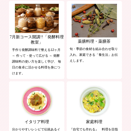
7月新コース開講!!「発酵料理
薬膳料理・薬膳茶
教室」
旬・季節の食材を組み合わせ取り
手作り発酵調味料で整える12ヶ月
入れ、家庭できる「養生法」お伝
～ 作って・使って広がる ～ 発酵
えします。
調味料の使い方を楽しく学び、 毎
日の食卓に活かせる料理を身につ
けます。
イタリア料理
家庭料理
分かりやすいレシピで伝統あるイ
『自宅でも作れる』 料理を目指